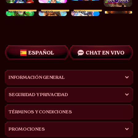
100 €
 - 2000 € 
3 / 7
NUEVO
NUEVO
NUEVO
ESPAÑOL
CHAT EN VIVO
INFORMACIÓN GENERAL
SEGURIDAD Y PRIVACIDAD
TÉRMINOS Y CONDICIONES
PROMOCIONES