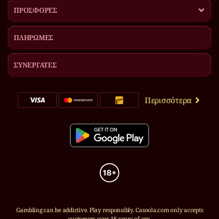
ΠΡΟΣΦΟΡΈΣ
ΠΛΗΡΩΜΈΣ
ΣΥΝΕΡΓΆΤΕΣ
Περισσότερα
Gambling can be addictive. Play responsibly. Casoola.com only accepts
customers over 18 years of age.