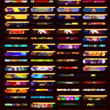
NΈΟ
NΈΟ
NΈΟ
NΈΟ
NΈΟ
NΈΟ
NΈΟ
NΈΟ
NΈΟ
NΈΟ
NΈΟ
NΈΟ
NΈΟ
NΈΟ
NΈΟ
NΈΟ
NΈΟ
NΈΟ
NΈΟ
NΈΟ
NΈΟ
NΈΟ
NΈΟ
NΈΟ
NΈΟ
NΈΟ
NΈΟ
NΈΟ
NΈΟ
NΈΟ
NΈΟ
NΈΟ