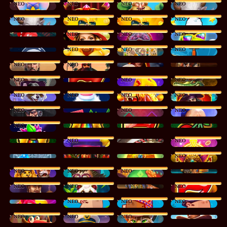
NΈΟ
NΈΟ
NΈΟ
NΈΟ
NΈΟ
NΈΟ
NΈΟ
NΈΟ
NΈΟ
NΈΟ
NΈΟ
NΈΟ
NΈΟ
NΈΟ
NΈΟ
NΈΟ
NΈΟ
NΈΟ
NΈΟ
NΈΟ
NΈΟ
NΈΟ
NΈΟ
NΈΟ
NΈΟ
NΈΟ
NΈΟ
NΈΟ
NΈΟ
NΈΟ
NΈΟ
NΈΟ
NΈΟ
NΈΟ
NΈΟ
NΈΟ
NΈΟ
NΈΟ
NΈΟ
NΈΟ
NΈΟ
NΈΟ