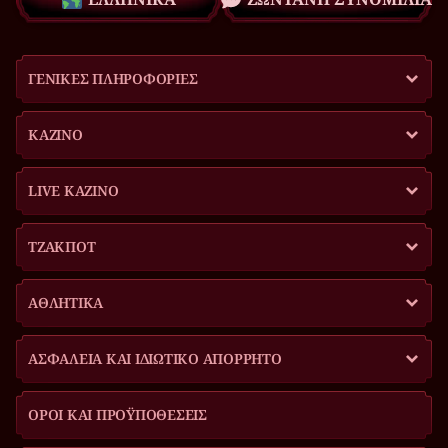
ΓΕΝΙΚΈΣ ΠΛΗΡΟΦΟΡΊΕΣ
ΚΑΖΊΝΟ
LIVE ΚΑΖΊΝΟ
ΤΖΆΚΠΟΤ
ΑΘΛΗΤΙΚΆ
ΑΣΦΆΛΕΙΑ ΚΑΙ ΙΔΙΩΤΙΚΌ ΑΠΌΡΡΗΤΟ
ΌΡΟΙ ΚΑΙ ΠΡΟΫΠΟΘΈΣΕΙΣ