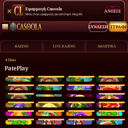
Εφαρμογή Casoola
ΆΝΟΙΞΕ
Μπες στην εφαρμογή για καλύτερο παιχνίδι
ΣΎΝΔΕΣΗ
ΕΓΓΡΑΦΉ
ΚΑΖΊΝΟ
LIVE ΚΑΖΊΝΟ
ΑΘΛΗΤΙΚΆ
Πίσω
PatePlay
NΈΟ
NΈΟ
NΈΟ
NΈΟ
NΈΟ
NΈΟ
NΈΟ
NΈΟ
NΈΟ
NΈΟ
NΈΟ
NΈΟ
NΈΟ
NΈΟ
NΈΟ
NΈΟ
NΈΟ
NΈΟ
NΈΟ
NΈΟ
NΈΟ
NΈΟ