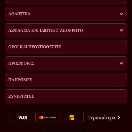
ΑΘΛΗΤΙΚΆ
ΑΣΦΆΛΕΙΑ ΚΑΙ ΙΔΙΩΤΙΚΌ ΑΠΌΡΡΗΤΟ
ΌΡΟΙ ΚΑΙ ΠΡΟΫΠΟΘΈΣΕΙΣ
ΠΡΟΣΦΟΡΈΣ
ΠΛΗΡΩΜΈΣ
ΣΥΝΕΡΓΆΤΕΣ
Περισσότερα