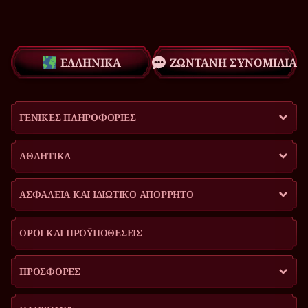
ΕΛΛΗΝΙΚΆ
ΖΩΝΤΑΝΉ ΣΥΝΟΜΙΛΊΑ
ΓΕΝΙΚΈΣ ΠΛΗΡΟΦΟΡΊΕΣ
ΑΘΛΗΤΙΚΆ
ΑΣΦΆΛΕΙΑ ΚΑΙ ΙΔΙΩΤΙΚΌ ΑΠΌΡΡΗΤΟ
ΌΡΟΙ ΚΑΙ ΠΡΟΫΠΟΘΈΣΕΙΣ
ΠΡΟΣΦΟΡΈΣ