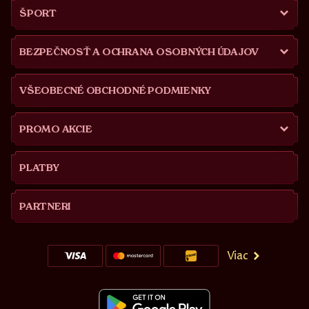
ŠPORT
BEZPEČNOSŤ A OCHRANA OSOBNÝCH ÚDAJOV
VŠEOBECNÉ OBCHODNÉ PODMIENKY
PROMO AKCIE
PLATBY
PARTNERI
Viac