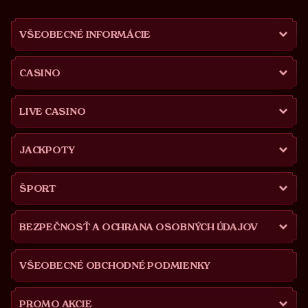
VŠEOBECNÉ INFORMÁCIE
CASINO
LIVE CASINO
JACKPOTY
ŠPORT
BEZPEČNOSŤ A OCHRANA OSOBNÝCH ÚDAJOV
VŠEOBECNÉ OBCHODNÉ PODMIENKY
PROMO AKCIE