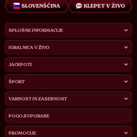
SLOVENŠČINA
KLEPET V ŽIVO
SPLOŠNE INFORMACIJE
IGRALNICA V ŽIVO
JACKPOTI
ŠPORT
VARNOST IN ZASEBNOST
POGOJI UPORABE
PROMOCIJE