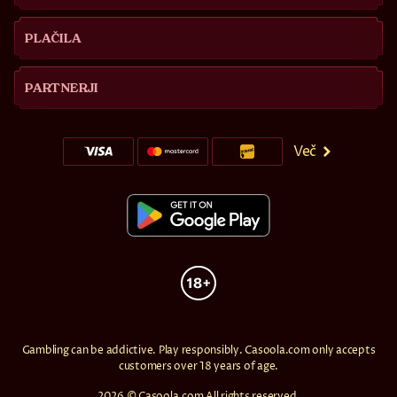
PLAČILA
PARTNERJI
Več
Gambling can be addictive. Play responsibly. Casoola.com only accepts
customers over 18 years of age.
2026 © Casoola.com All rights reserved.