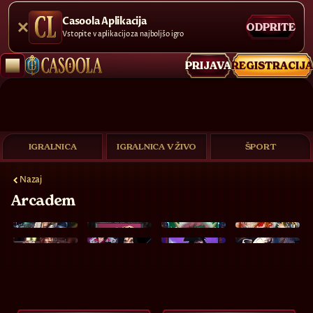
Casoola Aplikacija
ODPRITE
Vstopite v aplikacijo za najboljšo igro
PRIJAVA
REGISTRACIJA
IGRALNICA
IGRALNICA V ŽIVO
ŠPORT
Nazaj
Arcadem