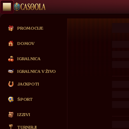
PROMOCIJE
DOMOV
IGRALNICA
IGRALNICA V ŽIVO
JACKPOTI
ŠPORT
IZZIVI
TURNIRJI