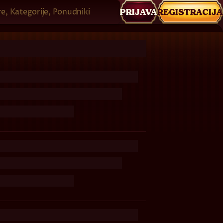
re, Kategorije, Ponudniki
PRIJAVA
REGISTRACIJA