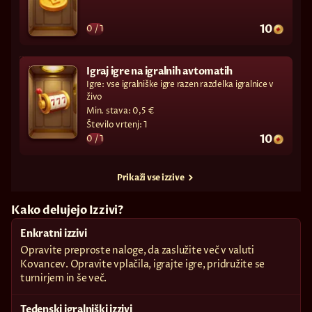
10
0
/ 1
Igraj igre na igralnih avtomatih
Igre: vse igralniške igre razen razdelka igralnice v
živo
Min. stava: 0,5 €
Število vrtenj: 1
10
0
/ 1
Prikaži vse izzive
Kako delujejo Izzivi?
Enkratni izzivi
Opravite preproste naloge, da zaslužite več v valuti
Kovancev. Opravite vplačila, igrajte igre, pridružite se
turnirjem in še več.
Tedenski igralniški izzivi