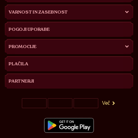
VARNOST IN ZASEBNOST
POGOJI UPORABE
PROMOCIJE
PLAČILA
PARTNERJI
Več