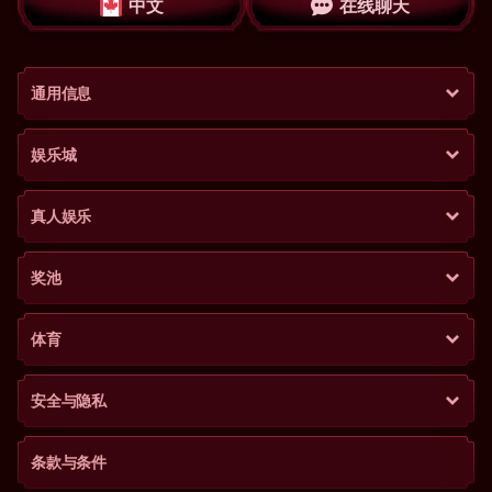
中文
在线聊天
通用信息
娱乐城
真人娱乐
奖池
体育
安全与隐私
条款与条件