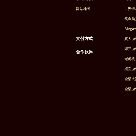
网站地图
世界锦
奖金购
Megaw
支付方式
真人游
即开游
合作伙伴
老虎机
桌面游
全部大
全部游