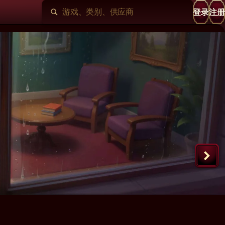
游戏、类别、供应商
登录
注册