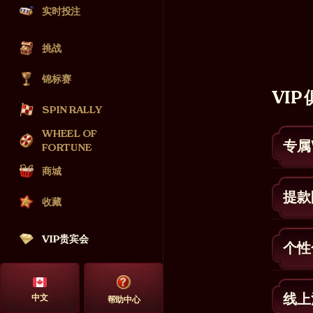
实时投注
挑战
锦标赛
VI
SPIN RALLY
WHEEL OF
专属
FORTUNE
商城
提款
收藏
VIP贵宾会
个性
线上
中文
帮助中心