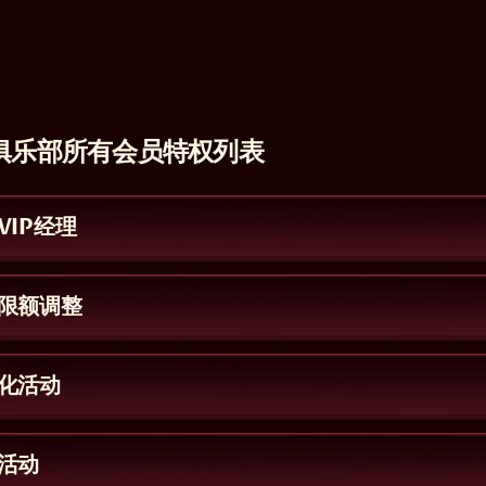
P 俱乐部所有会员特权列表
VIP经理
限额调整
化活动
活动