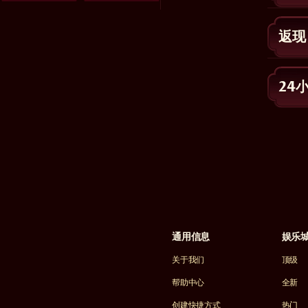
返现
24
通用信息
娱乐
关于我们
顶级
帮助中心
全新
创建快捷方式
热门