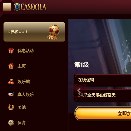
世界杯 GO！
第4级
第5级
优惠活动
第3级
第1级
第2级
个性化优惠
个性化优惠
主页
个性化优惠
在线促销
在线促销
更高的提款限额
更高的提款限额
娱乐城
更高的提款限额
真人娱乐
24/7全天候在线聊天
24/7全天候在线聊天
返现
返现
返现
奖池
私人VIP经理
私人VIP经理
立即
立即
立即
体育
立即
立即