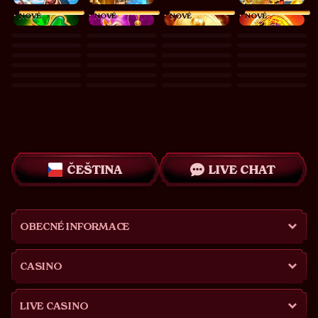
NOVÉ
NOVÉ
NOVÉ
NOVÉ
ČEŠTINA
LIVE CHAT
OBECNÉ INFORMACE
CASINO
LIVE CASINO