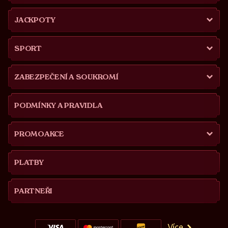
JACKPOTY
SPORT
ZABEZPEČENÍ A SOUKROMÍ
PODMÍNKY A PRAVIDLA
PROMOAKCE
PLATBY
PARTNEŘI
Více