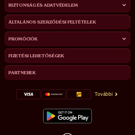
BIZTONSÁG ÉS ADATVÉDELEM
ÁLTALÁNOS SZERZŐDÉSI FELTÉTELEK
PROMÓCIÓK
FIZETÉSI LEHETŐSÉGEK
PARTNEREK
További