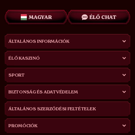
MAGYAR
ÉLŐ CHAT
ÁLTALÁNOS INFORMÁCIÓK
ÉLŐ KASZINÓ
SPORT
BIZTONSÁG ÉS ADATVÉDELEM
ÁLTALÁNOS SZERZŐDÉSI FELTÉTELEK
PROMÓCIÓK