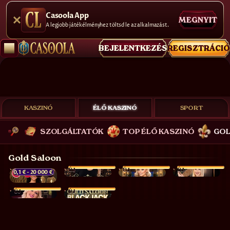
Casoola App
MEGNYIT
A legjobb játékélményhez töltsd le az alkalmazást.
BEJELENTKEZÉS
REGISZTRÁCIÓ
KASZINÓ
ÉLŐ KASZINÓ
SPORT
SZOLGÁLTATÓK
TOP ÉLŐ KASZINÓ
GOL
Gold Saloon
ÚJ
ÚJ
ÚJ
0,1 €
7
36
 - 20 000 € 
17
10
19
5
19
12
ÚJ
ÚJ
0
18
31
32
24
7
18
6
36
21
19
30