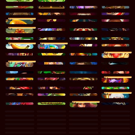
ÚJ
ÚJ
ÚJ
ÚJ
ÚJ
ÚJ
ÚJ
ÚJ
ÚJ