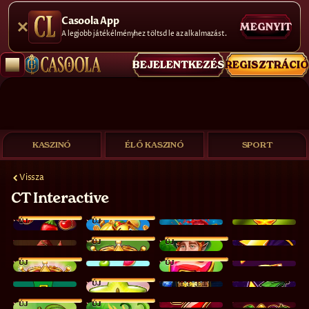
Casoola App
MEGNYIT
A legjobb játékélményhez töltsd le az alkalmazást.
BEJELENTKEZÉS
REGISZTRÁCIÓ
KASZINÓ
ÉLŐ KASZINÓ
SPORT
Vissza
CT Interactive
ÚJ
ÚJ
ÚJ
ÚJ
ÚJ
ÚJ
ÚJ
ÚJ
ÚJ