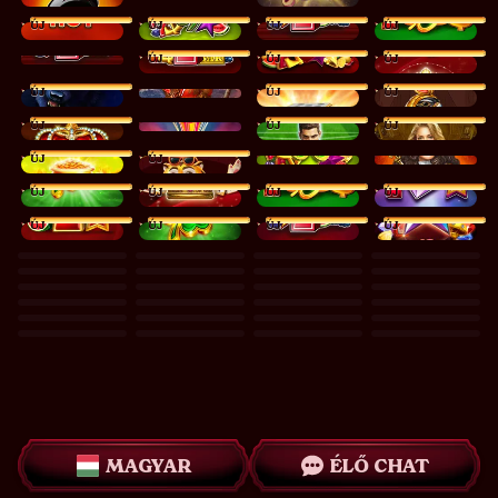
ÚJ
ÚJ
ÚJ
ÚJ
ÚJ
ÚJ
ÚJ
ÚJ
ÚJ
ÚJ
ÚJ
ÚJ
ÚJ
ÚJ
ÚJ
ÚJ
ÚJ
ÚJ
ÚJ
ÚJ
ÚJ
ÚJ
ÚJ
MAGYAR
ÉLŐ CHAT