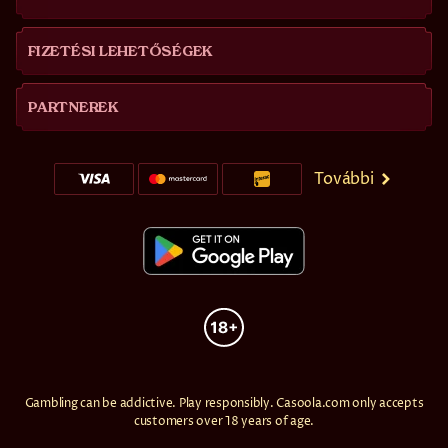
FIZETÉSI LEHETŐSÉGEK
PARTNEREK
További
Gambling can be addictive. Play responsibly. Casoola.com only accepts
customers over 18 years of age.