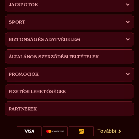
JACKPOTOK
SPORT
BIZTONSÁG ÉS ADATVÉDELEM
ÁLTALÁNOS SZERZŐDÉSI FELTÉTELEK
PROMÓCIÓK
FIZETÉSI LEHETŐSÉGEK
PARTNEREK
További