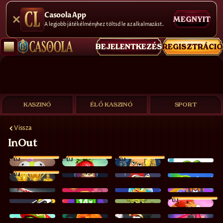
Casoola App
MEGNYIT
A legjobb játékélményhez töltsd le az alkalmazást.
BEJELENTKEZÉS
REGISZTRÁCIÓ
KASZINÓ
ÉLŐ KASZINÓ
SPORT
Vissza
InOut
ÚJ
ÚJ
ÚJ
ÚJ
ÚJ