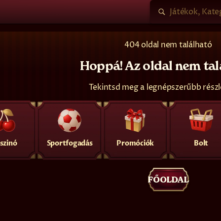
Játékok, Kate
404 oldal nem található
Hoppá! Az oldal nem tal
Tekintsd meg a legnépszerűbb részl
szinó
Sportfogadás
Promóciók
Bolt
FŐOLDAL