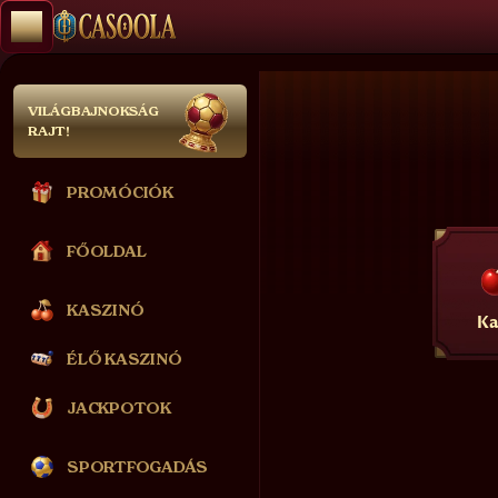
VILÁGBAJNOKSÁG
RAJT!
PROMÓCIÓK
FŐOLDAL
KASZINÓ
Ka
ÉLŐ KASZINÓ
JACKPOTOK
SPORTFOGADÁS