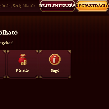
góriák, Szolgáltatók
BEJELENTKEZÉS
REGISZTRÁCIÓ
álható
egeket!
Pénztár
Súgó