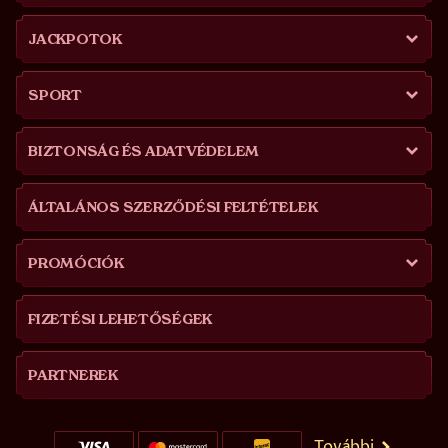
JACKPOTOK
SPORT
BIZTONSÁG ÉS ADATVÉDELEM
ÁLTALÁNOS SZERZŐDÉSI FELTÉTELEK
PROMÓCIÓK
FIZETÉSI LEHETŐSÉGEK
PARTNEREK
További