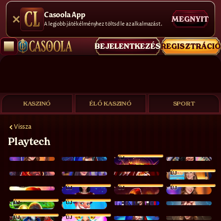
Casoola App
MEGNYIT
A legjobb játékélményhez töltsd le az alkalmazást.
BEJELENTKEZÉS
REGISZTRÁCIÓ
KASZINÓ
ÉLŐ KASZINÓ
SPORT
Vissza
Playtech
ÚJ
ÚJ
ÚJ
ÚJ
ÚJ
ÚJ
ÚJ
ÚJ
ÚJ