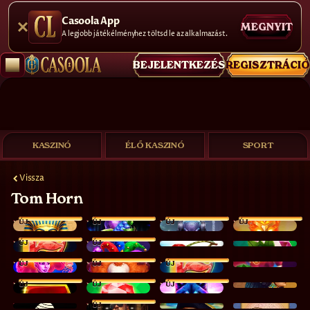
Casoola App
MEGNYIT
A legjobb játékélményhez töltsd le az alkalmazást.
BEJELENTKEZÉS
REGISZTRÁCIÓ
KASZINÓ
ÉLŐ KASZINÓ
SPORT
Vissza
Tom Horn
ÚJ
ÚJ
ÚJ
ÚJ
ÚJ
ÚJ
ÚJ
ÚJ
ÚJ
ÚJ
ÚJ
ÚJ
ÚJ