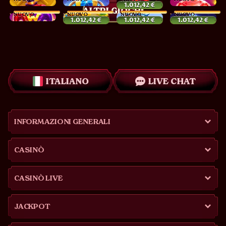
1.012,42 €
ALTRI GIOCHI
NUOVO
NUOVO
NUOVO
NUOVO
1.012,42 €
1.012,42 €
1.012,42 €
ITALIANO
LIVE CHAT
INFORMAZIONI GENERALI
CASINÒ
CASINÒ LIVE
JACKPOT