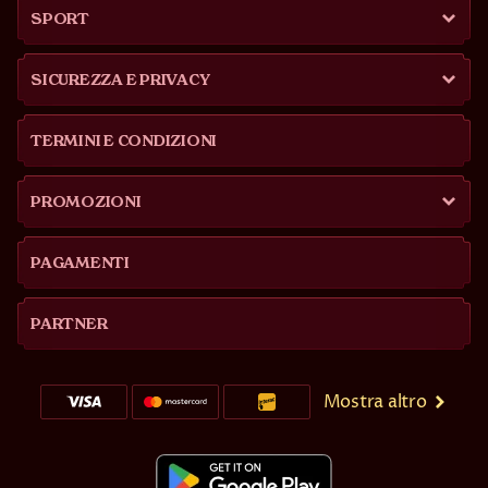
SPORT
SICUREZZA E PRIVACY
TERMINI E CONDIZIONI
PROMOZIONI
PAGAMENTI
PARTNER
Mostra altro