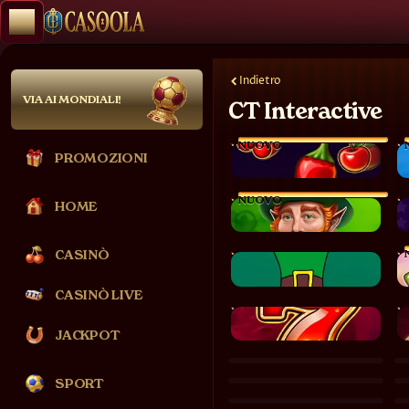
Indietro
VIA AI MONDIALI!
CT Interactive
NUOVO
PROMOZIONI
NUOVO
HOME
CASINÒ
CASINÒ LIVE
JACKPOT
SPORT