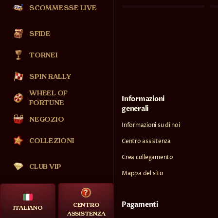
SCOMMESSE LIVE
SFIDE
TORNEI
SPIN RALLY
WHEEL OF
Informazioni
FORTUNE
generali
NEGOZIO
Informazioni su di noi
COLLEZIONI
Centro assistenza
Crea collegamento
CLUB VIP
Mappa del sito
Pagamenti
CENTRO
ITALIANO
ASSISTENZA