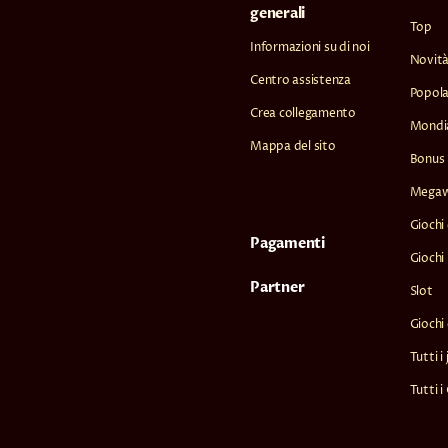
generali
Top
Informazioni su di noi
Novit
Centro assistenza
Popola
Crea collegamento
Mondia
Mappa del sito
Bonus
Megaw
Giochi 
Pagamenti
Giochi
Partner
Slot
Giochi
Tutti i
Tutti i