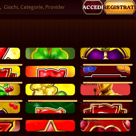
Giochi, Categorie, Provider
ACCEDI
REGISTRATI
NUOVO
NUOVO
NUOVO
NUOVO
NUOVO