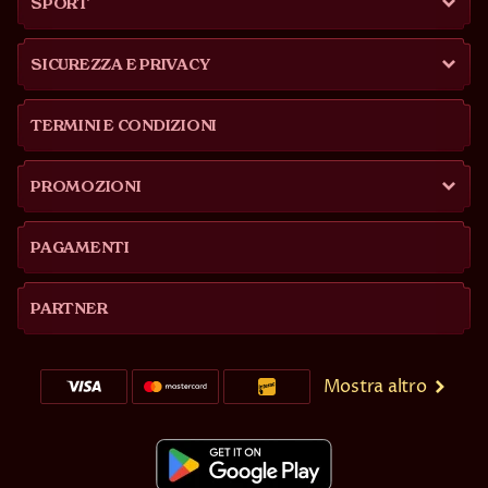
SPORT
SICUREZZA E PRIVACY
TERMINI E CONDIZIONI
PROMOZIONI
PAGAMENTI
PARTNER
Mostra altro