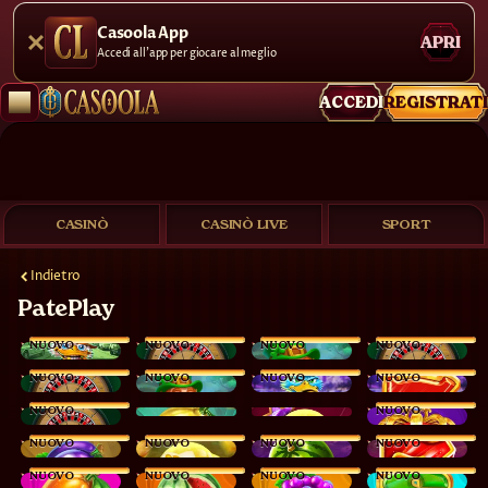
Casoola App
APRI
Accedi all'app per giocare al meglio
ACCEDI
REGISTRATI
CASINÒ
CASINÒ LIVE
SPORT
Indietro
PatePlay
NUOVO
NUOVO
NUOVO
NUOVO
NUOVO
NUOVO
NUOVO
NUOVO
NUOVO
NUOVO
NUOVO
NUOVO
NUOVO
NUOVO
NUOVO
NUOVO
NUOVO
NUOVO