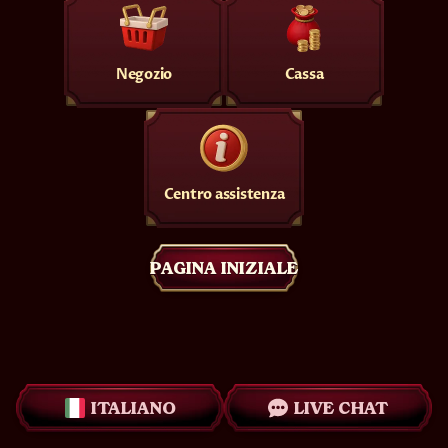
Negozio
Cassa
Centro assistenza
PAGINA INIZIALE
ITALIANO
LIVE CHAT