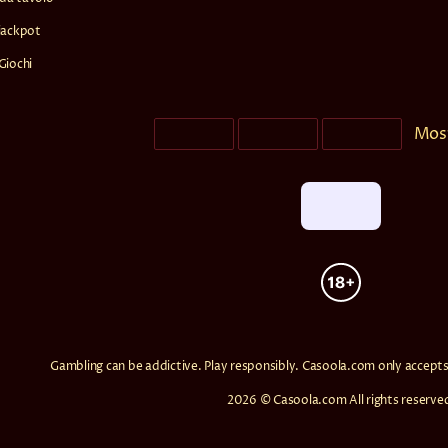
 jackpot
 Giochi
Most
Gambling can be addictive. Play responsibly. Casoola.com only accepts
2026 © Casoola.com All rights reserve