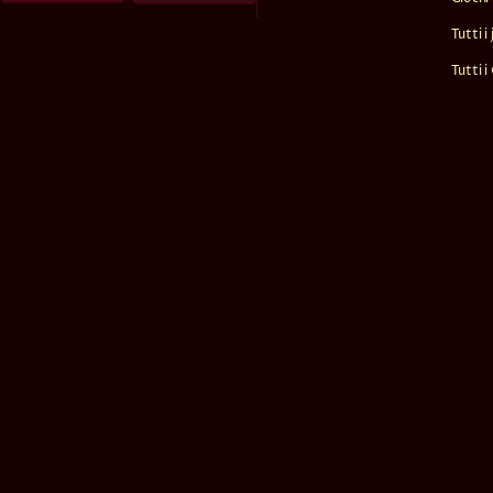
Tutti i
Tutti i