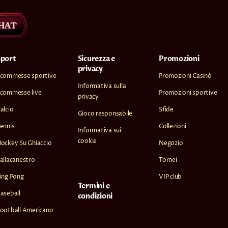
CHAT
Sport
Sicurezza e
Promozioni
privacy
commesse sportive
Promozioni Casinò
Informativa sulla
commesse live
Promozioni sportive
privacy
alcio
Sfide
Gioco responsabile
ennis
Collezioni
Informativa sui
cookie
ockey Su Ghiaccio
Negozio
allacanestro
Tornei
ing Pong
VIP club
Termini e
aseball
condizioni
ootball Americano