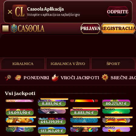
Casoola Aplikacija
ODPRITE
Vstopite v aplikacijo za najboljšo igro
PRIJAVA
REGISTRACIJA
IGRALNICA
IGRALNICA V ŽIVO
ŠPORT
PONUDNIKI
VROČI JACKPOTI
SREČNI JA
Vsi jackpoti
NOVO
8.883,96 €
80.271,97 €
NOVO
NOVO
NOVO
54.093,90 €
8.883,96 €
NOVO
NOVO
NOVO
641.219,19 €
NOVO
NOVO
NOVO
517.263,69 €