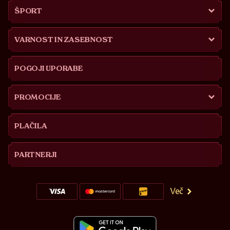
ŠPORT
VARNOST IN ZASEBNOST
POGOJI UPORABE
PROMOCIJE
PLAČILA
PARTNERJI
Več