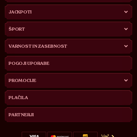
JACKPOTI
ŠPORT
VARNOST IN ZASEBNOST
POGOJI UPORABE
PROMOCIJE
PLAČILA
PARTNERJI
Več