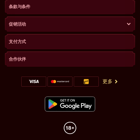
条款与条件
促销活动
支付方式
合作伙伴
更多