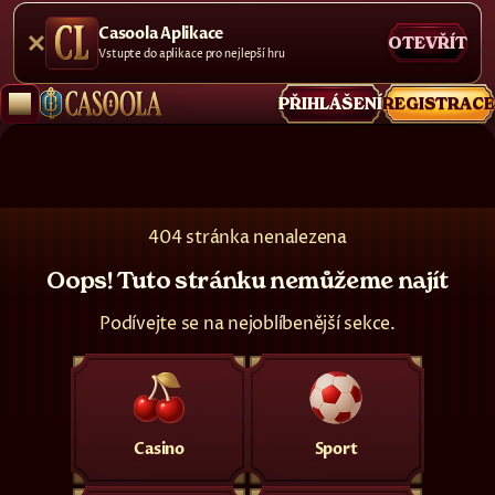
Casoola Aplikace
OTEVŘÍT
Vstupte do aplikace pro nejlepší hru
PŘIHLÁŠENÍ
REGISTRACE
404 stránka nenalezena
Oops! Tuto stránku nemůžeme najít
Podívejte se na nejoblíbenější sekce.
Casino
Sport