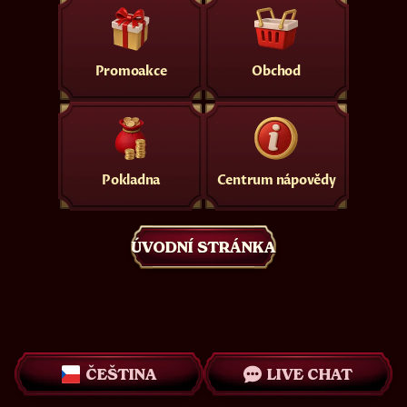
Promoakce
Obchod
Pokladna
Centrum nápovědy
ÚVODNÍ STRÁNKA
ČEŠTINA
LIVE CHAT