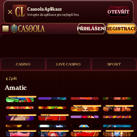
Casoola Aplikace
OTEVŘÍT
Vstupte do aplikace pro nejlepší hru
PŘIHLÁŠENÍ
REGISTRACE
CASINO
LIVE CASINO
SPORT
Zpět
Amatic
NOVÉ
NOVÉ
NOVÉ
NOVÉ
NOVÉ
NOVÉ
NOVÉ
NOVÉ
NOVÉ