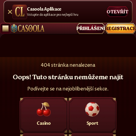
Casoola Aplikace
OTEVŘÍT
Vstupte do aplikace pro nejlepší hru
PŘIHLÁŠENÍ
REGISTRACE
404 stránka nenalezena
Oops! Tuto stránku nemůžeme najít
Podívejte se na nejoblíbenější sekce.
Casino
Sport