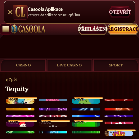
Casoola Aplikace
OTEVŘÍT
Vstupte do aplikace pro nejlepší hru
PŘIHLÁŠENÍ
REGISTRACE
CASINO
LIVE CASINO
SPORT
Zpět
Tequity
NOVÉ
NOVÉ
NOVÉ
NOVÉ
NOVÉ
NOVÉ