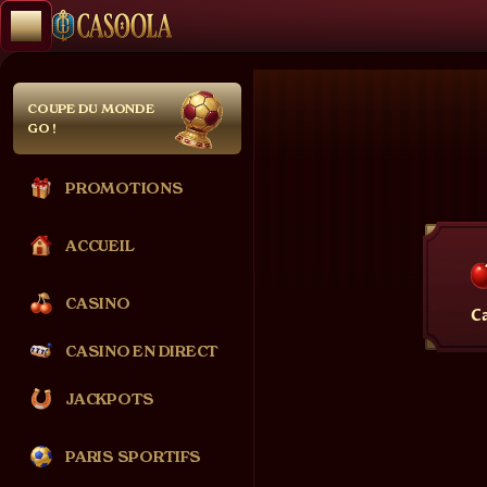
COUPE DU MONDE
GO !
PROMOTIONS
ACCUEIL
CASINO
C
CASINO EN DIRECT
JACKPOTS
PARIS SPORTIFS