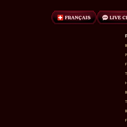
FRANÇAIS
LIVE 
P
P
F
T
H
B
T
B
F