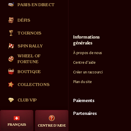
PARIS EN DIRECT
DÉFIS
TOURNOIS
Informations
générales
SPIN RALLY
À propos de nous
WHEEL OF
FORTUNE
Centre d'aide
BOUTIQUE
Créer un raccourci
Plan du site
COLLECTIONS
CLUB VIP
Paiements
Partenaires
FRANÇAIS
CENTRE D'AIDE