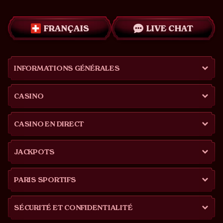
FRANÇAIS
LIVE CHAT
INFORMATIONS GÉNÉRALES
CASINO
CASINO EN DIRECT
JACKPOTS
PARIS SPORTIFS
SÉCURITÉ ET CONFIDENTIALITÉ