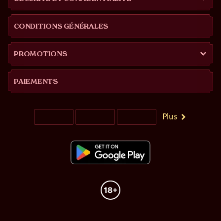
CONDITIONS GÉNÉRALES
PROMOTIONS
PAIEMENTS
Plus