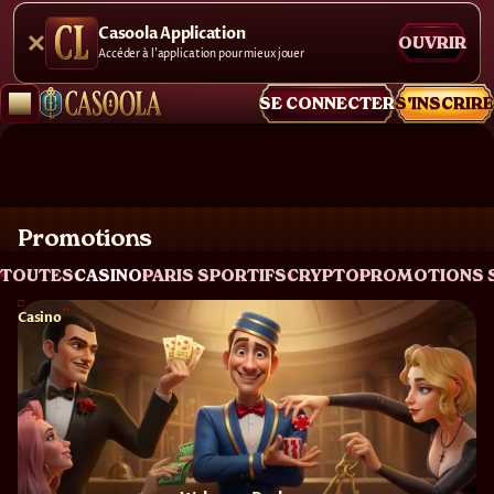
Casoola Application
OUVRIR
Accéder à l'application pour mieux jouer
SE CONNECTER
S'INSCRIRE
Promotions
TOUTES
CASINO
PARIS SPORTIFS
CRYPTO
PROMOTIONS 
Casino