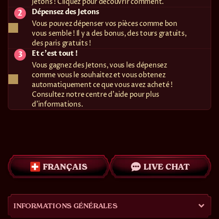
Jetons ! Cliquez pour découvrir comment.
Dépensez des Jetons
2
Vous pouvez dépenser vos pièces comme bon
vous semble ! Il y a des bonus, des tours gratuits,
des paris gratuits !
Et c'est tout !
3
Vous gagnez des Jetons, vous les dépensez
comme vous le souhaitez et vous obtenez
automatiquement ce que vous avez acheté !
Consultez notre centre d'aide pour plus
d'informations.
FRANÇAIS
LIVE CHAT
INFORMATIONS GÉNÉRALES