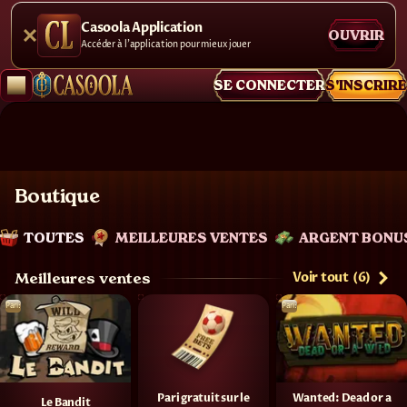
Casoola Application
OUVRIR
Accéder à l'application pour mieux jouer
SE CONNECTER
S'INSCRIRE
Boutique
TOUTES
MEILLEURES VENTES
ARGENT BONU
Meilleures ventes
Voir tout
Pari:
Pari:
Pari gratuit sur le
Wanted: Dead or a
Le Bandit