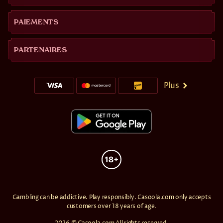
PAIEMENTS
PARTENAIRES
Plus
Gambling can be addictive. Play responsibly. Casoola.com only accepts
customers over 18 years of age.