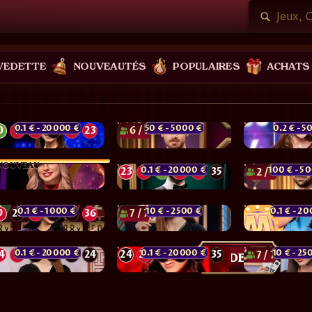
Jeux, 
VEDETTE
NOUVEAUTÉS
POPULAIRES
ACHATS
0.1 €
 - 20 000 € 
50 €
 - 5 000 € 
0.2 €
 - 5
0
3
30
26
32
23
6 / 7
9
36
12
32
17
36
NOUVEAU
0.1 €
 - 20 000 € 
100 €
 - 5 
23
1
0
14
27
35
3
36
15
16
25
28
2 / 7
9
26
22
14
25
6
1
15
0.1 €
 - 1 000 € 
10 €
 - 2 500 € 
0.1 €
 - 2 
9
28
14
11
8
36
25
7 / 7
4
6
6
2
6
0
7
18
3
15
13
26
29
0.1 €
 - 20 000 € 
0.1 €
 - 20 000 € 
10 €
 - 2 5
4
3
8
6
28
24
24
25
4
17
35
35
6
36
2
23
14
28
7 / 7
PLUS DE JEUX
5
25
14
23
24
25
15
26
15
12
20
0
0
32
6
15
19
12
26
0
4
6
26
9
26
29