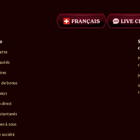
3
0
6
18
FRANÇAIS
LIVE 
o
S
c
ette
P
autés
c
ires
J
 de bonus
I
c
ays
 direct
nstantanés
es à sous
e société