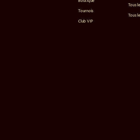
Boutique
Tous l
Tournois
Tous le
Club VIP