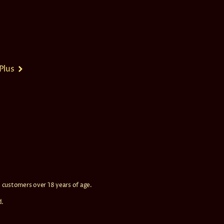
Plus
 customers over 18 years of age.
d.