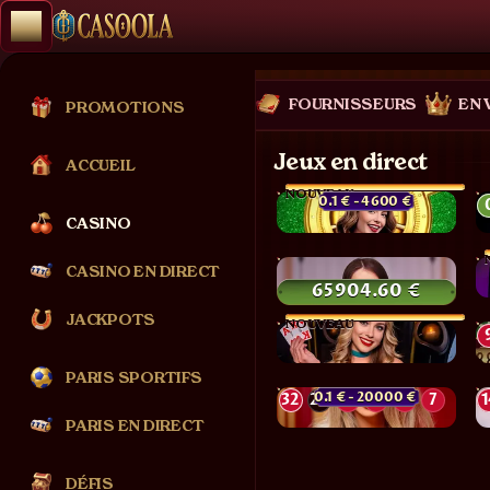
FOURNISSEURS
EN 
PROMOTIONS
Jeux en direct
ACCUEIL
NOUVEAU
0.1 €
 - 4 600 € 
CASINO
2
CASINO EN DIRECT
65 904.60 €
3
JACKPOTS
NOUVEAU
3
PARIS SPORTIFS
0.1 €
 - 20 000 € 
32
24
7
16
16
7
1
1
PARIS EN DIRECT
20
13
15
23
14
27
1
15
10
18
36
5
16
DÉFIS