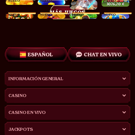
NUEVO
NUEVO
NUEVO
3076,70 €
MÁS JUEGOS
NUEVO
NUEVO
NUEVO
NUEVO
ESPAÑOL
CHAT EN VIVO
INFORMACIÓN GENERAL
CASINO
CASINO EN VIVO
JACKPOTS