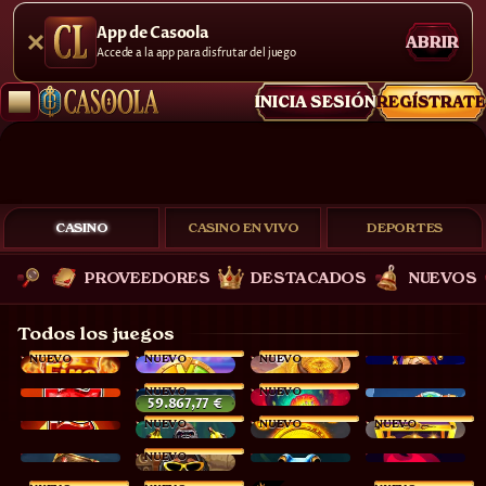
App de Casoola
ABRIR
Accede a la app para disfrutar del juego
INICIA SESIÓN
REGÍSTRATE
CASINO
CASINO EN VIVO
DEPORTES
PROVEEDORES
DESTACADOS
NUEVOS
Todos los juegos
NUEVO
NUEVO
NUEVO
NUEVO
NUEVO
59.867,77 €
NUEVO
NUEVO
NUEVO
NUEVO