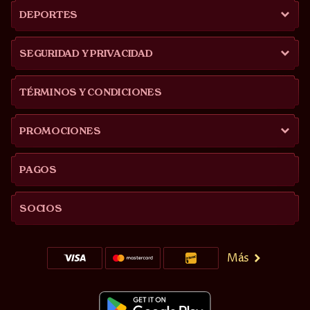
DEPORTES
SEGURIDAD Y PRIVACIDAD
TÉRMINOS Y CONDICIONES
PROMOCIONES
PAGOS
SOCIOS
Más