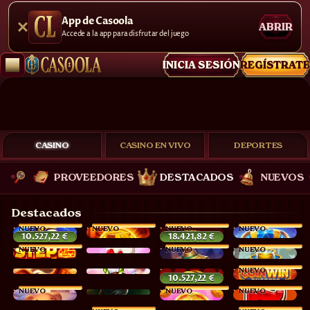
App de Casoola
ABRIR
Accede a la app para disfrutar del juego
INICIA SESIÓN
REGÍSTRATE
CASINO
CASINO EN VIVO
DEPORTES
PROVEEDORES
DESTACADOS
NUEVOS
Destacados
NUEVO
NUEVO
NUEVO
NUEVO
10.527,22 €
18.421,82 €
NUEVO
NUEVO
NUEVO
NUEVO
10.527,22 €
NUEVO
NUEVO
NUEVO