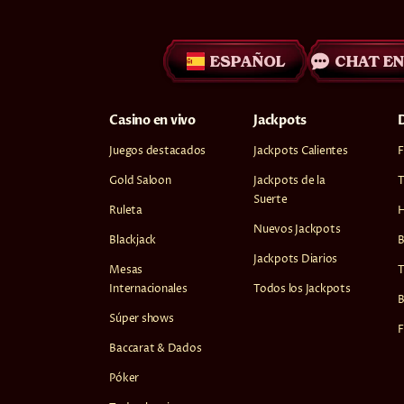
ESPAÑOL
CHAT EN
Casino en vivo
Jackpots
Juegos destacados
Jackpots Calientes
F
Gold Saloon
Jackpots de la
T
Suerte
Ruleta
H
Nuevos Jackpots
Blackjack
B
Jackpots Diarios
Mesas
T
Internacionales
Todos los Jackpots
B
Súper shows
F
Baccarat & Dados
Póker