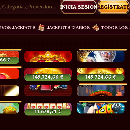
, Categorías, Proveedores
INICIA SESIÓN
REGÍSTRATE
EVOS JACKPOTS
JACKPOTS DIARIOS
TODOS LOS 
NUEVO
,66 €
145.724,66 €
145.724,66 €
NUEVO
NUEVO
11.678,74 €