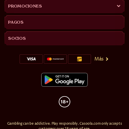
PROMOCIONES
PAGOS
SOCIOS
Más
Gambling can be addictive. Play responsibly. Casoola.com only accepts
customers over 18 years of age.