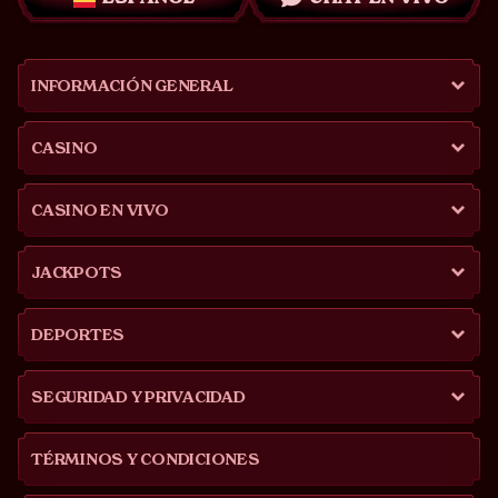
INFORMACIÓN GENERAL
CASINO
CASINO EN VIVO
JACKPOTS
DEPORTES
SEGURIDAD Y PRIVACIDAD
TÉRMINOS Y CONDICIONES