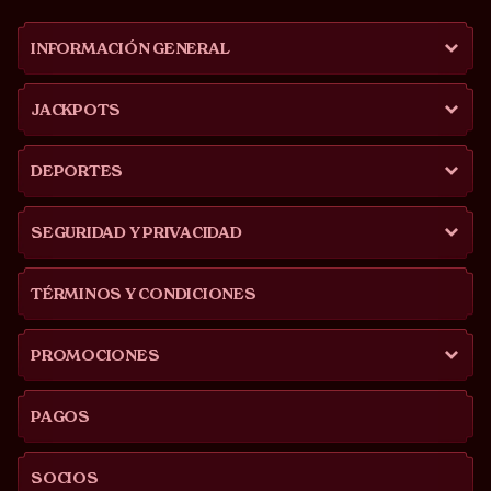
INFORMACIÓN GENERAL
JACKPOTS
DEPORTES
SEGURIDAD Y PRIVACIDAD
TÉRMINOS Y CONDICIONES
PROMOCIONES
PAGOS
SOCIOS