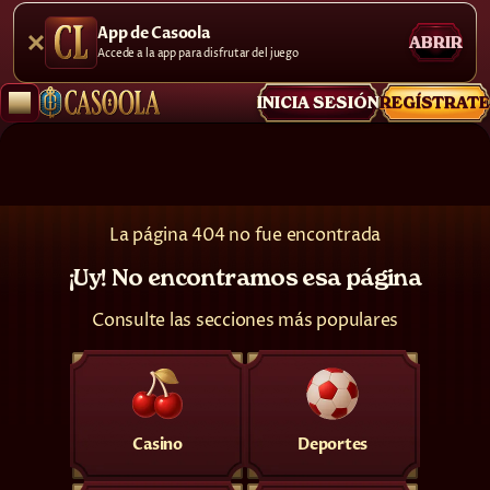
App de Casoola
ABRIR
Accede a la app para disfrutar del juego
INICIA SESIÓN
REGÍSTRATE
La página 404 no fue encontrada
¡Uy! No encontramos esa página
Consulte las secciones más populares
Casino
Deportes