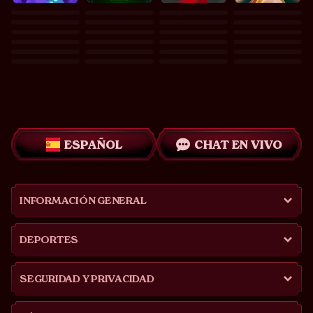
ESPAÑOL
CHAT EN VIVO
INFORMACIÓN GENERAL
DEPORTES
SEGURIDAD Y PRIVACIDAD