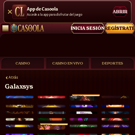
App de Casoola
ABRIR
Accede a la app para disfrutar del juego
INICIA SESIÓN
REGÍSTRATE
CASINO
CASINO EN VIVO
DEPORTES
Atrás
Galaxsys
NUEVO
NUEVO