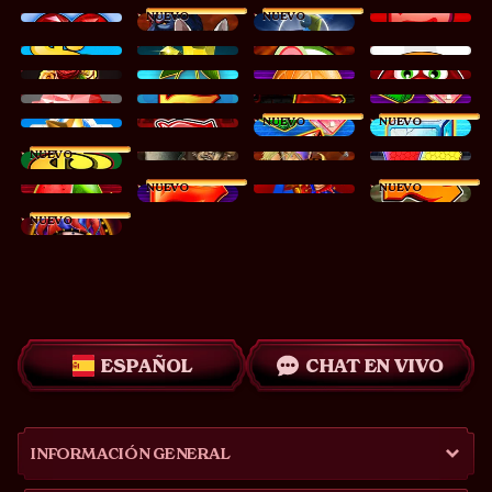
NUEVO
NUEVO
NUEVO
NUEVO
NUEVO
NUEVO
NUEVO
NUEVO
ESPAÑOL
CHAT EN VIVO
INFORMACIÓN GENERAL