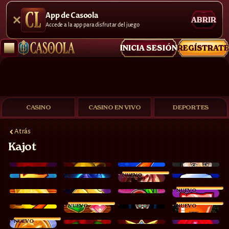
App de Casoola
ABRIR
Accede a la app para disfrutar del juego
INICIA SESIÓN
REGÍSTRATE
CASINO
CASINO EN VIVO
DEPORTES
Atrás
Kajot
NUEVO
NUEVO
NUEVO
NUEVO
NUEVO