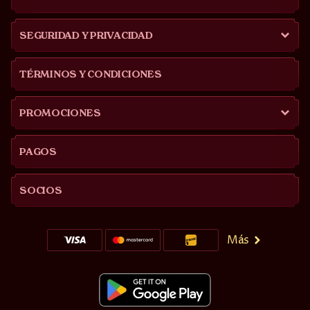
SEGURIDAD Y PRIVACIDAD
TÉRMINOS Y CONDICIONES
PROMOCIONES
PAGOS
SOCIOS
Más