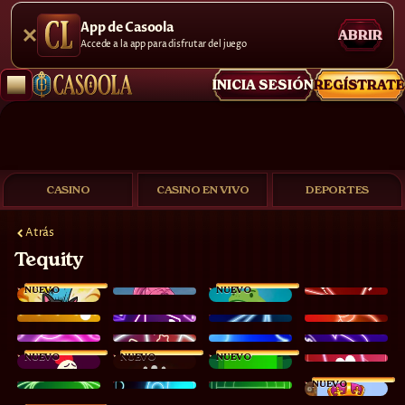
App de Casoola
ABRIR
Accede a la app para disfrutar del juego
INICIA SESIÓN
REGÍSTRATE
CASINO
CASINO EN VIVO
DEPORTES
Atrás
Tequity
NUEVO
NUEVO
NUEVO
NUEVO
NUEVO
NUEVO